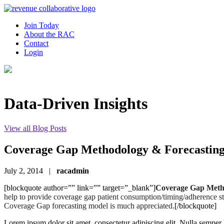
Join Today
About the RAC
Contact
Login
Data-Driven Insights
View all Blog Posts
Coverage Gap Methodology & Forecastin
July 2, 2014
|
racadmin
[blockquote author=”” link=”” target=”_blank”]
Coverage Gap Metho
help to provide coverage gap patient consumption/timing/adherence stu
Coverage Gap forecasting model is much appreciated.
[/blockquote]
Lorem ipsum dolor sit amet, consectetur adipiscing elit. Nulla semper leo