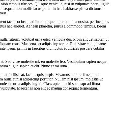
nibh tempus ultrices. Quisque vehicula, nisi ut vulputate porta, ligula
nsequat, non mollis lacus porta. In hac habitasse platea dictumst.
 mus.
ent taciti sociosqu ad litora torquent per conubia nostra, per inceptos
c metus nec aliquet. Aenean pharetra, purus a commodo tempus, lorem
lla rutrum, volutpat urna eget, vehicula dui. Proin aliquet sapien ut
n aliquam risus. Maecenas et adipiscing tortor. Duis vitae congue ante.
nte ipsum primis in faucibus orci luctus et ultrices posuere cubilia
uat. Sed vitae molestie mi, eu molestie leo. Vestibulum sapien neque,
ntum augue sapien et elit. Nunc et mi urna.
at facilisis at, iaculis quis turpis. Vivamus hendrerit neque ut
nulla at nisi adipiscing porttitor. Nullam nisl ipsum, molestie ut
estie urna adipiscing id. Class aptent taciti sociosqu ad litora
is vulputate. Maecenas non elit ac magna consequat fermentum.