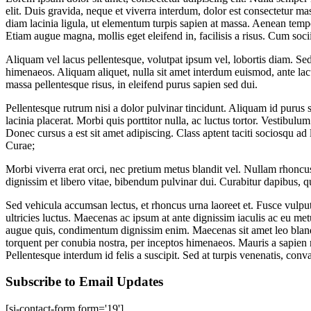
elit. Duis gravida, neque et viverra interdum, dolor est consectetur ma
diam lacinia ligula, ut elementum turpis sapien at massa. Aenean tempo
Etiam augue magna, mollis eget eleifend in, facilisis a risus. Cum soci
Aliquam vel lacus pellentesque, volutpat ipsum vel, lobortis diam. Sed 
himenaeos. Aliquam aliquet, nulla sit amet interdum euismod, ante lac
massa pellentesque risus, in eleifend purus sapien sed dui.
Pellentesque rutrum nisi a dolor pulvinar tincidunt. Aliquam id purus 
lacinia placerat. Morbi quis porttitor nulla, ac luctus tortor. Vestibulu
Donec cursus a est sit amet adipiscing. Class aptent taciti sociosqu ad
Curae;
Morbi viverra erat orci, nec pretium metus blandit vel. Nullam rhoncus
dignissim et libero vitae, bibendum pulvinar dui. Curabitur dapibus, 
Sed vehicula accumsan lectus, et rhoncus urna laoreet et. Fusce vulput
ultricies luctus. Maecenas ac ipsum at ante dignissim iaculis ac eu met
augue quis, condimentum dignissim enim. Maecenas sit amet leo blandit,
torquent per conubia nostra, per inceptos himenaeos. Mauris a sapien
Pellentesque interdum id felis a suscipit. Sed at turpis venenatis, convall
Subscribe to Email Updates
[si-contact-form form='19']