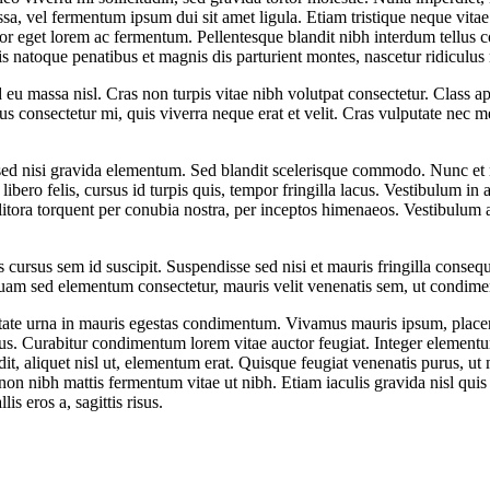
ssa, vel fermentum ipsum dui sit amet ligula. Etiam tristique neque vitae 
r eget lorem ac fermentum. Pellentesque blandit nibh interdum tellus co
is natoque penatibus et magnis dis parturient montes, nascetur ridiculus
eu massa nisl. Cras non turpis vitae nibh volutpat consectetur. Class apt
us consectetur mi, quis viverra neque erat et velit. Cras vulputate ne
sed nisi gravida elementum. Sed blandit scelerisque commodo. Nunc et nu
m libero felis, cursus id turpis quis, tempor fringilla lacus. Vestibulum i
 litora torquent per conubia nostra, per inceptos himenaeos. Vestibulum a
 cursus sem id suscipit. Suspendisse sed nisi et mauris fringilla conseq
quam sed elementum consectetur, mauris velit venenatis sem, ut condime
ate urna in mauris egestas condimentum. Vivamus mauris ipsum, placerat 
us. Curabitur condimentum lorem vitae auctor feugiat. Integer elementum 
 aliquet nisl ut, elementum erat. Quisque feugiat venenatis purus, ut mol
 non nibh mattis fermentum vitae ut nibh. Etiam iaculis gravida nisl qu
is eros a, sagittis risus.