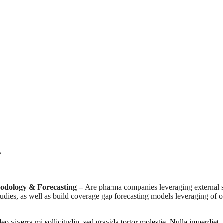
g
dology & Forecasting –
Are pharma companies leveraging external s
dies, as well as build coverage gap forecasting models leveraging of ou
 viverra mi sollicitudin, sed gravida tortor molestie. Nulla imperdiet, nisi