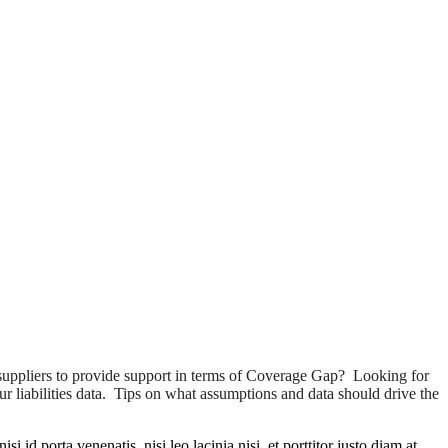
uppliers to provide support in terms of Coverage Gap? Looking for
r liabilities data. Tips on what assumptions and data should drive the
 id porta venenatis, nisi leo lacinia nisi, et porttitor justo diam at